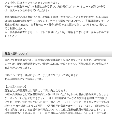
いる場合、注文キャンセルさせていただきます。
※海外への転送サービスを利用した取引及び、海外発行のクレジットカード決済での取引
は、注文キャンセルさせていただきます。
お客様情報などの入力時にこれらの情報を盗聴・妨害されることを防ぐ目的で、SSL(Secure
Sockets Layer)技術を使用しております。カード決済会社のSSLサーバで直接認証(オンライン
審査)が行われるため、お客様のカード番号は弊店ではお預かり致しておりません。安心し
てご利用ください。
カード会社の審査により、カードがご利用いただけない場合もございます。あらかじめご承
知ください。
配送・送料について
当店にて発送準備を行い、当社指定の配送業者にて発送させていただきます。確約とは参り
ませんが、配送の時間指定などご希望があればご連絡ください。可能な範囲でご希望に添え
るよう努力いたします。
送料については、商品によって、また発送先によって異なります。
商品説明箇所にてご確認ください。
【ご注意ください】
運送会社の保管期限は出荷日より７日以内となります。
不在や受取拒否などで保管期限内にお受け取りいただけなかった場合は持ち戻りとなります
が、キャンセルはお受けできません。 引上げや再配達にかかる全費用をお客様にご負担頂
いております。持ち戻りとなった場合、例として、ベッド・ソファ・ダイニングテーブルの
場合 メーカー規定により 2.5万円 ～ 7万円程度の費用がかかってまいります。（販売時の送
料とは異なります。また送料無料商品についても往復の送料他費用が発生いたします。）
保管期限超過による持ち戻りには、数万円単位の高額な費用が発生いたしますのでご注意く