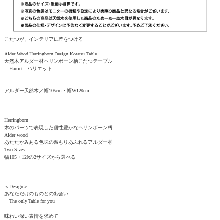
こたつが、インテリアに差をつける
Alder Wood Herringborn Design Kotatsu Table.
天然木アルダー材ヘリンボーン柄こたつテーブル
Harriet ハリエット
アルダー天然木／幅105cm・幅W120cm
Herringborn
木のパーツで表現した個性豊かなヘリンボーン柄
Alder wood
あたたかみある色味の温もりあふれるアルダー材
Two Sizes
幅105・120の2サイズから選べる
＜Design＞
あなただけのものとの出会い
The only Table for you.
味わい深い表情を求めて