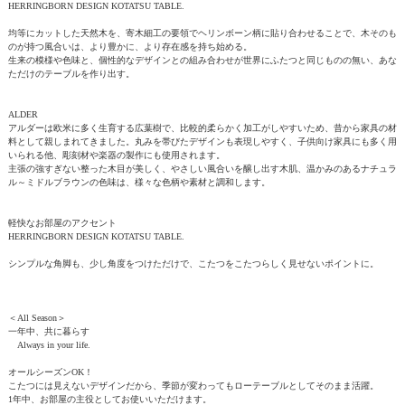
HERRINGBORN DESIGN KOTATSU TABLE.
均等にカットした天然木を、寄木細工の要領でヘリンボーン柄に貼り合わせることで、木そのも
のが持つ風合いは、より豊かに、より存在感を持ち始める。
生来の模様や色味と、個性的なデザインとの組み合わせが世界にふたつと同じものの無い、あな
ただけのテーブルを作り出す。
ALDER
アルダーは欧米に多く生育する広葉樹で、比較的柔らかく加工がしやすいため、昔から家具の材
料として親しまれてきました。丸みを帯びたデザインも表現しやすく、子供向け家具にも多く用
いられる他、彫刻材や楽器の製作にも使用されます。
主張の強すぎない整った木目が美しく、やさしい風合いを醸し出す木肌、温かみのあるナチュラ
ル～ミドルブラウンの色味は、様々な色柄や素材と調和します。
軽快なお部屋のアクセント
HERRINGBORN DESIGN KOTATSU TABLE.
シンプルな角脚も、少し角度をつけただけで、こたつをこたつらしく見せないポイントに。
＜All Season＞
一年中、共に暮らす
Always in your life.
オールシーズンOK！
こたつには見えないデザインだから、季節が変わってもローテーブルとしてそのまま活躍。
1年中、お部屋の主役としてお使いいただけます。