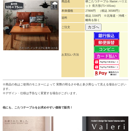
商品名
柄こたつテーブル Harriet ハリエ
ット 長方形(75×105cm)
本体価格
27800円
（税込 30580円）
税込 5500円 ※北海道・沖縄・
送料
離島を除く
ご注文
お支払い方法
※商品の色はご使用のモニターによって 実際の明るさや色と多少異なって見える場合がござい
ます。
※デザイン・仕様は予告なく変更する場合がございます。
他にも、こたつテーブルをお求めやすい価格で販売！