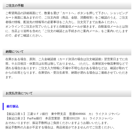
ご注文の手順
ご希望商品の詳細画面にて、数量を選び「カートへ」ボタンを押して下さい。ショッピング
カート画面に進みますので、ご注文内容（商品、金額、消費税等）をご確認のうえ、ご注文
者様の情報、配送先の情報等の必要事項をご入力し、注文完了までお進みください。
オンラインでご注文が完了いたしますと自動返信メールが届きます。自動返信メールとは別
に、当店より送料を含めた「ご注文の確認とお手続きのご案内メール」をご案内いたします
ので、必ずご確認ください。
納期について
在庫がある場合、原則、ご入金確認後（カード決済の場合は注文確認後）翌営業日までに出
荷。※土日祝日・休業日は出荷は致しておりません。（ただし、在庫状況や物流事情などで
遅れる場合があります）ご注文入力情報に不備や不明な点がある場合などは、確認が取れて
からの出荷となります。在庫切れ・受注生産等、納期が遅れる場合はご連絡させていただき
ます。
お支払方法について
銀行振込
【振込口座１】 三菱ＵＦＪ銀行 東中野支店 普通0049066 カ） ライクス ジヤパン
【振込口座２】 PayPay銀行 本店営業部 普通3201220 カ） ライクスジャパン
おそれいりますが、振込手数料はご負担くださいますようお願いいたします。
振込手数料の入金が不足する場合は、商品発送ができませんのでご注意ください。