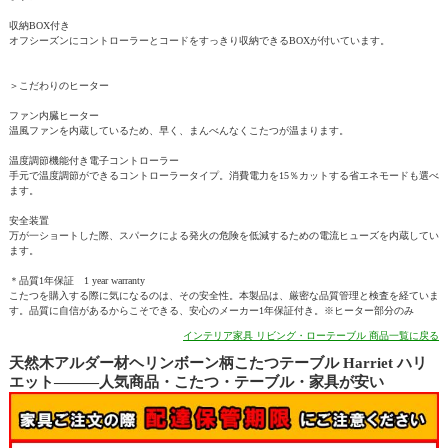
収納BOX付き
オフシーズンにコントローラーとコードをすっきり収納できるBOXが付いています。
＞こだわりのヒーター
ファン内臓ヒーター
温風ファンを内蔵しているため、早く、まんべんなくこたつが温まります。
温度調節機能付き電子コントローラー
手元で温度調節ができるコントローラータイプ。消費電力を15％カットする省エネモードも選べ
ます。
安全装置
万が一ショートした際、スパークによる発火の危険を低減するための電流ヒューズを内蔵してい
ます。
＊品質1年保証 1 year warranty
こたつを購入する際に気になるのは、その安全性。本製品は、厳密な品質管理と検査を経ていま
す。品質に自信があるからこそできる、安心のメーカー1年保証付き。※ヒーター部分のみ
インテリア家具 リビング・ローテーブル 商品一覧に戻る
天然木アルダー材ヘリンボーン柄こたつテーブル Harriet ハリ
エット―――人気商品・こたつ・テーブル・家具が安い