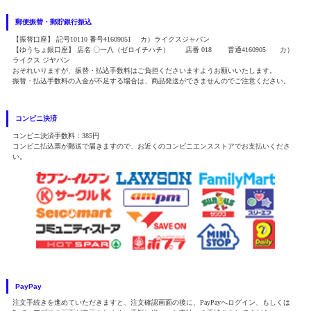
郵便振替・郵貯銀行振込
【振替口座】 記号10110 番号41609051 カ）ライクスジャパン
【ゆうちょ銀口座】 店名 〇一八（ゼロイチハチ） 店番 018 普通4160905 カ）
ライクス ジヤパン
おそれいりますが、振替・払込手数料はご負担くださいますようお願いいたします。
振替・払込手数料の入金が不足する場合は、商品発送ができませんのでご注意ください。
コンビニ決済
コンビニ決済手数料：385円
コンビニ払込票が郵送で届きますので、お近くのコンビニエンスストアでお支払いくださ
い。
PayPay
注文手続きを進めていただきますと、注文確認画面の後に、PayPayへログイン、もしくは