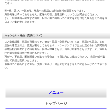
ださい。
※沖縄、及び、一部地域、離島への配送には別途送料が必要となります。
海外発送は承っておりません。配送の可否、別途送料についてはお問合せください。
また、別途送料が発生する地域、配送不能の地域へのご注文を受け付けた場合はその旨を当
店よりご案内申し上げます。
キャンセル・返品・交換について
ご入金確認後、商品出荷後のキャンセル・返品・交換等については、商品の性質上、また、
店舗の運営方針上、原則お断りしております。（クーリングオフは法に定められた訪問販売
や電話勧誘販売による特定商品・役務が対象となり、当店は対象外となります。又、通販会
社の返品制度は各社独自のものです）。
万が一、不良品、配送間違いがあった場合は、５日以内にご連絡ください。 当店の送料負
担にて良品と交換いたします。
お客様のご都合による返品・交換・返金は一切お受けできませんのであらかじめご了承下さ
い。
メニュー
トップページ