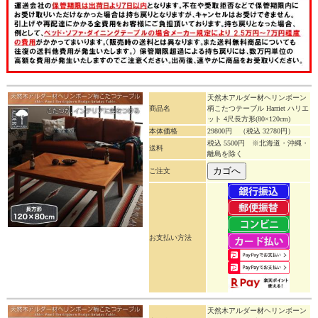
天然木アルダー材ヘリンボーン
商品名
柄こたつテーブル Harriet ハリエ
ット 4尺長方形(80×120cm)
本体価格
29800円
（税込 32780円）
税込 5500円 ※北海道・沖縄・
送料
離島を除く
ご注文
お支払い方法
天然木アルダー材ヘリンボーン