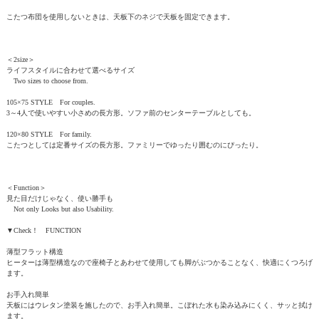
こたつ布団を使用しないときは、天板下のネジで天板を固定できます。
＜2size＞
ライフスタイルに合わせて選べるサイズ
Two sizes to choose from.
105×75 STYLE For couples.
3～4人で使いやすい小さめの長方形。ソファ前のセンターテーブルとしても。
120×80 STYLE For family.
こたつとしては定番サイズの長方形。ファミリーでゆったり囲むのにぴったり。
＜Function＞
見た目だけじゃなく、使い勝手も
Not only Looks but also Usability.
▼Check！ FUNCTION
薄型フラット構造
ヒーターは薄型構造なので座椅子とあわせて使用しても脚がぶつかることなく、快適にくつろげ
ます。
お手入れ簡単
天板にはウレタン塗装を施したので、お手入れ簡単。こぼれた水も染み込みにくく、サッと拭け
ます。