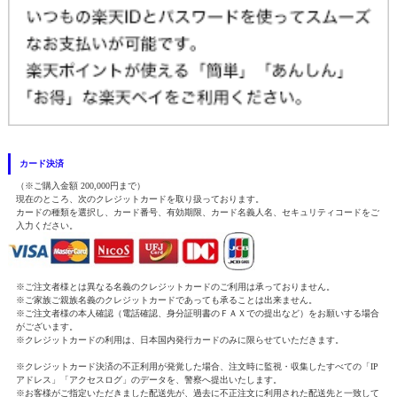
カード決済
（※ご購入金額 200,000円まで）
現在のところ、次のクレジットカードを取り扱っております。
カードの種類を選択し、カード番号、有効期限、カード名義人名、セキュリティコードをご
入力ください。
※ご注文者様とは異なる名義のクレジットカードのご利用は承っておりません。
※ご家族ご親族名義のクレジットカードであっても承ることは出来ません。
※ご注文者様の本人確認（電話確認、身分証明書のＦＡＸでの提出など）をお願いする場合
がございます。
※クレジットカードの利用は、日本国内発行カードのみに限らせていただきます。
※クレジットカード決済の不正利用が発覚した場合、注文時に監視・収集したすべての「IP
アドレス」「アクセスログ」のデータを、警察へ提出いたします。
※お客様がご指定いただきました配送先が、過去に不正注文に利用された配送先と一致して